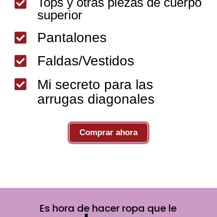
Tops y otras piezas de cuerpo

superior
Pantalones

Faldas/Vestidos


Mi secreto para las
arrugas diagonales
Comprar ahora
Es hora de hacer ropa que le