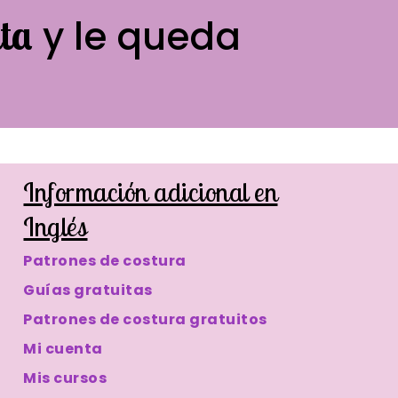
ta
y le queda
Información adicional en
Inglés
Patrones de costura
Guías gratuitas
Patrones de costura gratuitos
Mi cuenta
Mis cursos