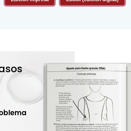
pasos
problema