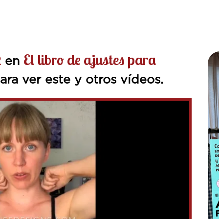
El libro de ajustes para
R
en
ra ver este y otros vídeos.