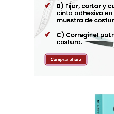
B) Fijar, cortar y 
cinta adhesiva en 
muestra de costur
C) Corregir el pat
costura.
Comprar ahora