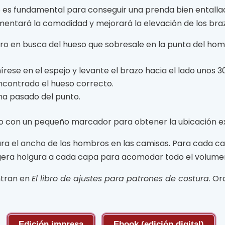
 es fundamental para conseguir una prenda bien entall
mentará la comodidad y mejorará la elevación de los braz
bro en busca del hueso que sobresale en la punta del ho
ese en el espejo y levante el brazo hacia el lado unos 30
encontrado el hueso correcto.
 ha pasado del punto.
so con un pequeño marcador para obtener la ubicación e
ara el ancho de los hombros en las camisas. Para cada c
gera holgura a cada capa para acomodar todo el volumen 
ntran en
El libro de ajustes para patrones de costura
. Or
Edición impresa
Ebook (edición digital)