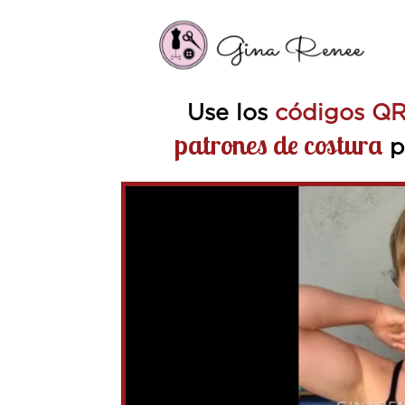
Use los
códigos Q
patrones de costura
pa