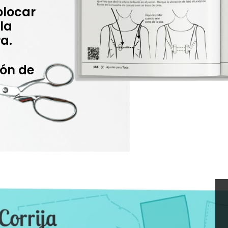
colocar
la
a.
rón de