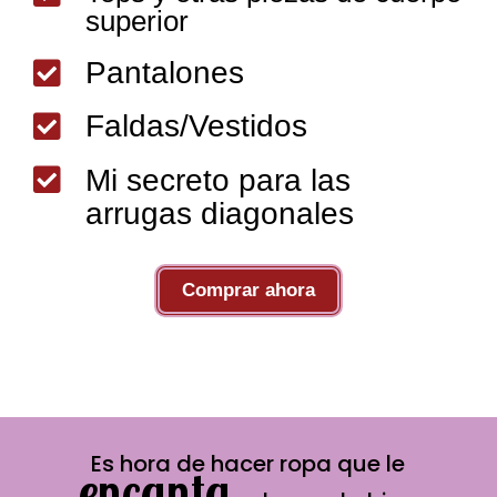
superior
Pantalones

Faldas/Vestidos


Mi secreto para las
arrugas diagonales
Comprar ahora
Es hora de hacer ropa que le
encanta